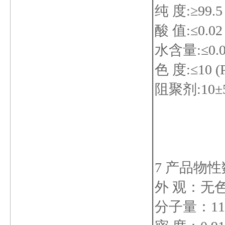
纯 度:≥99.5
酸 值:≤0.
水含量:≤0.
色 度:≤10 (P
阻聚剂:10±5
7 产品物
外 观：无
分子量：114.